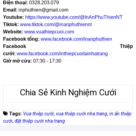
Điện thoại:
0328.203.079
Email:
inphuthien@gmail.com
Youtube:
https://www.youtube.com/@InAnPhuThienNT
Tiktok:
www.tiktok.com/@inanphuthiennt
Website:
www.vuathiepcuoi.com
Facebook tổng:
www.facebook.com/inanphuthien
Facebook Thiệp
cưới:
www.facebook.com/inthiepcuoitainhatrang
Giờ mở cửa:
07:30 - 17:30
Chia Sẻ Kinh Nghiệm Cưới
Tags:
Vua thiệp cưới
,
vua thiệp cưới nha trang
,
in ấn thiệp
cưới
,
đặt thiệp cưới nha trang