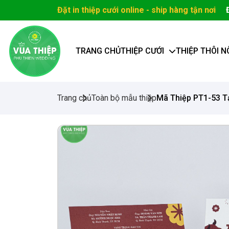
Đặt in thiệp cưới online - ship hàng tận nơi
TRANG CHỦ
THIỆP CƯỚI
THIỆP THÔI N
Trang chủ
Toàn bộ mẫu thiệp
Mã Thiệp PT1-53 Tạ