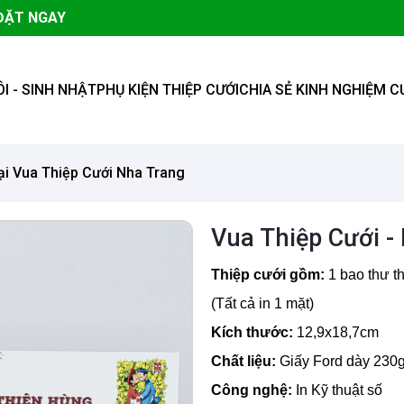
ĐẶT NGAY
ÔI - SINH NHẬT
PHỤ KIỆN THIỆP CƯỚI
CHIA SẺ KINH NGHIỆM C
i Vua Thiệp Cưới Nha Trang
Vua Thiệp Cưới -
Thiệp cưới gồm:
1 bao thư th
(Tất cả in 1 mặt)
Kích thước:
12,9x18,7cm
Chất liệu:
Giấy Ford dày 230g
Công nghệ:
In Kỹ thuật số