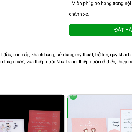
- Miễn phí giao hàng trong nộ
chành xe.
ĐẶT HÀ
t đầu
,
cao cấp
,
khách hàng
,
sử dụng
,
mỹ thuật
,
trở lên
,
quý khách
a thiệp cưới
,
vua thiệp cưới Nha Trang
,
thiệp cưới cổ điển
,
thiệp c