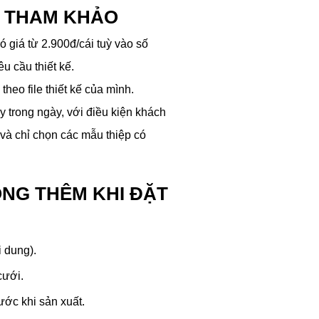
P THAM KHẢO
ó giá từ 2.900đ/cái tuỳ vào số
êu cầu thiết kế.
 theo file thiết kế của mình.
ấy trong ngày, với điều kiện khách
và chỉ chọn các mẫu thiệp có
ỘNG THÊM KHI ĐẶT
i dung).
cưới.
ước khi sản xuất.