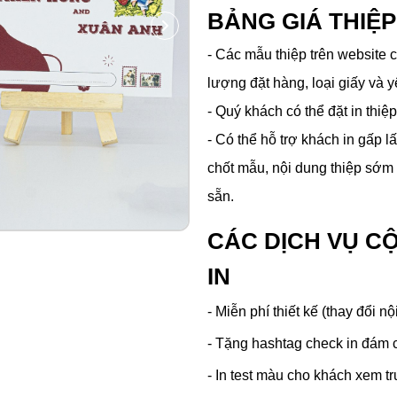
BẢNG GIÁ THIỆ
- Các mẫu thiệp trên website c
lượng đặt hàng, loại giấy và y
- Quý khách có thể đặt in thiệp
- Có thể hỗ trợ khách in gấp l
chốt mẫu, nội dung thiệp sớm 
sẵn.
CÁC DỊCH VỤ C
IN
- Miễn phí thiết kế (thay đổi nộ
- Tặng hashtag check in đám 
- In test màu cho khách xem tr