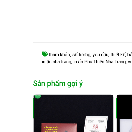
tham khảo
,
số lượng
,
yêu cầu
,
thiết kế
,
bắ
in ấn nha trang
,
in ấn Phú Thiện Nha Trang
,
vu
Sản phẩm gợi ý