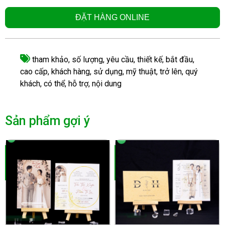
ĐẶT HÀNG ONLINE
tham khảo
,
số lượng
,
yêu cầu
,
thiết kế
,
bắt đầu
,
cao cấp
,
khách hàng
,
sử dụng
,
mỹ thuật
,
trở lên
,
quý
khách
,
có thể
,
hỗ trợ
,
nội dung
Sản phẩm gợi ý