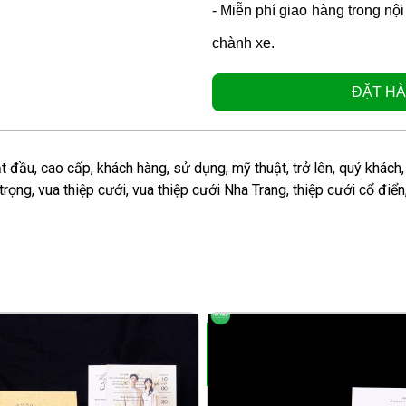
- Miễn phí giao hàng trong nộ
chành xe.
ĐẶT HÀ
t đầu
,
cao cấp
,
khách hàng
,
sử dụng
,
mỹ thuật
,
trở lên
,
quý khách
trọng
,
vua thiệp cưới
,
vua thiệp cưới Nha Trang
,
thiệp cưới cổ điển