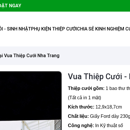
ĐẶT NGAY
ÔI - SINH NHẬT
PHỤ KIỆN THIỆP CƯỚI
CHIA SẺ KINH NGHIỆM C
i Vua Thiệp Cưới Nha Trang
Vua Thiệp Cưới -
Thiệp cưới gồm:
1 bao thư th
(Tất cả in 1 mặt)
Kích thước:
12,9x18,7cm
Chất liệu:
Giấy Ford dày 230g
Công nghệ:
In Kỹ thuật số