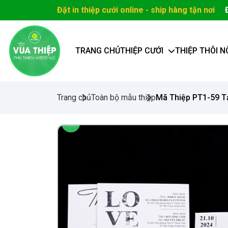
Đặt in thiệp cưới online - ship hàng tận nơi
TRANG CHỦ
THIỆP CƯỚI
THIỆP THÔI N
Trang chủ
Toàn bộ mẫu thiệp
Mã Thiệp PT1-59 Tạ