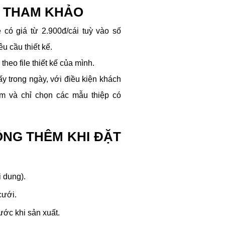
P THAM KHẢO
 có giá từ 2.900đ/cái tuỳ vào số
êu cầu thiết kế.
 theo file thiết kế của mình.
ấy trong ngày, với điều kiện khách
ớm và chỉ chọn các mẫu thiệp có
ỘNG THÊM KHI ĐẶT
i dung).
cưới.
ước khi sản xuất.